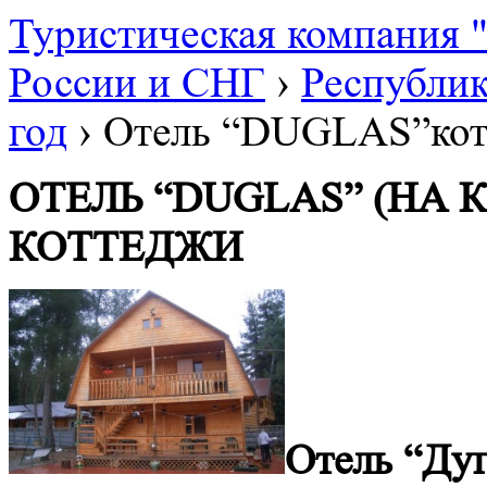
Туристическая компания
России и СНГ
›
Республик
год
›
Отель “DUGLAS”кот
ОТЕЛЬ “DUGLAS” (НА
КОТТЕДЖИ
Отель “Дуг