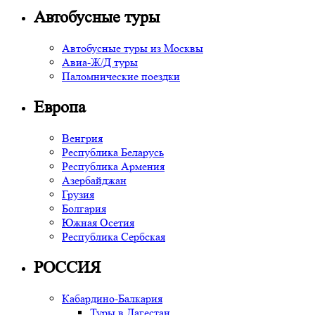
Автобусные туры
Автобусные туры из Москвы
Авиа-Ж/Д туры
Паломнические поездки
Европа
Венгрия
Республика Беларусь
Республика Армения
Азербайджан
Грузия
Болгария
Южная Осетия
Республика Сербская
РОССИЯ
Кабардино-Балкария
Туры в Дагестан