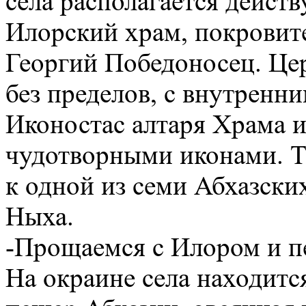
села располагается дейс
Илорский храм, покровите
Георгий Победоносец. Цер
без пределов, с внутренн
Иконостас алтаря Храма 
чудотворными иконами. Т
к одной из семи Абхазски
Ныха.
-Прощаемся с Илором и пе
На окраине села находитс