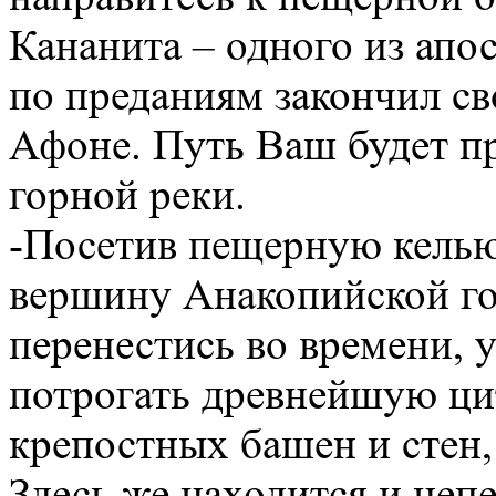
Кананита – одного из апо
по преданиям закончил с
Афоне. Путь Ваш будет пр
горной реки.
-Посетив пещерную келью
вершину Анакопийской го
перенестись во времени, 
потрогать древнейшую ци
крепостных башен и стен
Здесь же находится и неп