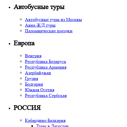
Автобусные туры
Автобусные туры из Москвы
Авиа-Ж/Д туры
Паломнические поездки
Европа
Венгрия
Республика Беларусь
Республика Армения
Азербайджан
Грузия
Болгария
Южная Осетия
Республика Сербская
РОССИЯ
Кабардино-Балкария
Туры в Дагестан