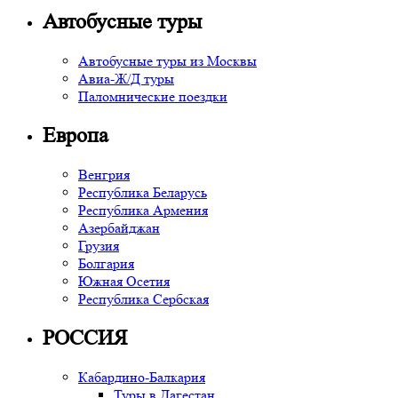
Автобусные туры
Автобусные туры из Москвы
Авиа-Ж/Д туры
Паломнические поездки
Европа
Венгрия
Республика Беларусь
Республика Армения
Азербайджан
Грузия
Болгария
Южная Осетия
Республика Сербская
РОССИЯ
Кабардино-Балкария
Туры в Дагестан