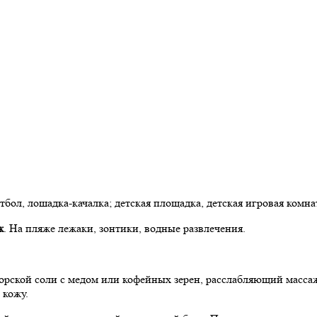
тбол, лошадка-качалка; детская площадка, детская игровая комнат
ж
. На пляже лежаки, зонтики, водные развлечения.
морской соли с медом или кофейных зерен, расслабляющий масс
 кожу.