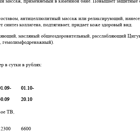
й массаж, применяемый в каменной бане. Повышает защитные с
оставом, антицеллюлитный массаж или релаксирующий, нанесен
синтез коллагена, подтягивает, придает коже здоровый вид.
яющий, масляный общеоздоровительный, расслабляющий Цигун-
н, гемолимфодренажный).
 в сутки в рублях:
01.09-
01.10-
30.09
20.10
вое ТВ,
12300
6600