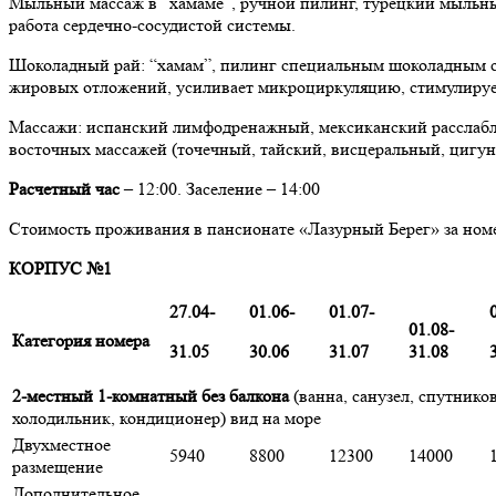
Мыльный массаж в “хамаме”, ручной пилинг, турецкий мыльны
работа сердечно-сосудистой системы.
Шоколадный рай: “хамам”, пилинг специальным шоколадным с
жировых отложений, усиливает микроциркуляцию, стимулирует 
Массажи: испанский лимфодренажный, мексиканский расслабл
восточных массажей (точечный, тайский, висцеральный, цигу
Расчетный час
– 12:00. Заселение – 14:00
Стоимость проживания в пансионате «Лазурный Берег» за номер
КОРПУС №1
27.04-
01.06-
01.07-
01.08-
Категория номера
31.05
30.06
31.07
31.08
2-местный 1-комнатный без балкона
(ванна, санузел, спутнико
холодильник, кондиционер) вид на море
Двухместное
5940
8800
12300
14000
размещение
Дополнительное