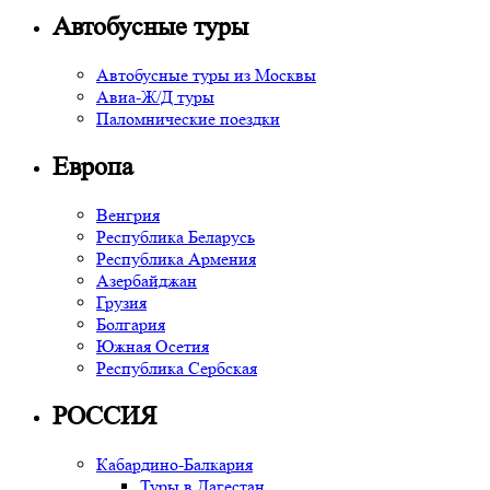
Автобусные туры
Автобусные туры из Москвы
Авиа-Ж/Д туры
Паломнические поездки
Европа
Венгрия
Республика Беларусь
Республика Армения
Азербайджан
Грузия
Болгария
Южная Осетия
Республика Сербская
РОССИЯ
Кабардино-Балкария
Туры в Дагестан