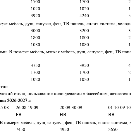
1700
1700
2
1020
1020
1
3920
4240
5
е: мебель, душ, санузел, фен, ТВ панель, сплит-система, холод
3000
3200
3
1800
1800
2
1080
1080
1
. В номере: мебель, мягкая мебель, душ, санузел, фен, ТВ пане
3750
3950
4
1700
1700
2
1020
1020
1
атно
дский стол», пользование подогреваемым бассейном, автостоя
он 2026-2027 г.
25.08
26.08-19.09
20.09-30.09
01.10-09.10
FB
HB
BB
номере: мебель, душ, санузел, фен, ТВ панель, сплит-система,
7450
4950
2650