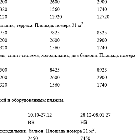
200
2600
2900
320
1560
1740
120
11920
12720
2
ильник, терраса. Площадь номера 21 м
.
750
7825
8325
200
2600
2900
320
1560
1740
ль, сплит-система, холодильник, два балкона. Площадь номера
500
8425
8925
200
2600
2900
320
1560
1740
нкой и оборудованным пляжем.
10.10-27.12
28.12-08.01.27
BB
H
B
2
 холодильник, балкон. Площадь номера 21 м
.
2450
7450