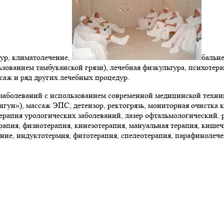
ур, климатолечение,
бальн
зованием тамбуканской грязи), лечебная физкультура, психотера
саж и ряд других лечебных процедур.
аболеваний с использованием современной медицинской техники
гун»), массаж ЭПС, детензор, ректогрязь, мониторная очистка 
ерапия урологических заболеваний, лазер офтальмологический. 
рапия, физиотерапия, кинезотерапия, мануальная терапия, кише
ние, индуктотермия, фитотерапия, спелеотерапия, парафинолече