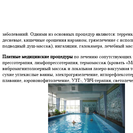
заболеваний. Одними из основных процедур являются: терренк
десневые, кишечные орошения нарзаном, грязелечение с исполь
подводный душ-массаж), ингаляции, галокамера, лечебный мас
Платные медицинские процедуры
по лечению сопутствующих з
прессотерапия, лимфопрессотерапия, термомассаж (кровать «Ми
вибромагнитолазерный массаж и локальная лазеро-вакуумная т
сухие углекислые ванны, электрогрязелечение, иглорефлексоте
плавание, аэроионофитолечение, УЗТ-, УВЧ-терапия, светолече