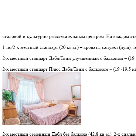
столовой и культурно-развлекательным центром. На каждом эт
1-но/2-х местный стандарт (20 кв.м.) – кровать, санузел (душ), 
2-х местный стандарт Дабл/Твин улучшенный с балконом – (19 -1
2-х местный стандарт Плюс Дабл/Твин с балконом – (19 -19,5 кв.
2-х местный семейный Дабл без балкона (42,8 кв.м.), 2-х спаль