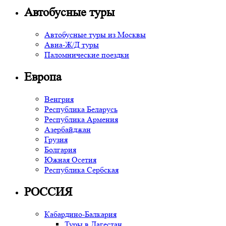
Автобусные туры
Автобусные туры из Москвы
Авиа-Ж/Д туры
Паломнические поездки
Европа
Венгрия
Республика Беларусь
Республика Армения
Азербайджан
Грузия
Болгария
Южная Осетия
Республика Сербская
РОССИЯ
Кабардино-Балкария
Туры в Дагестан