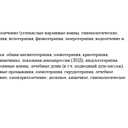
еолечение (углекислые нарзанные ванны, гинекологические,
пия, иглотерапия, физиотерапия, лазеротерапия, водолечение и
: общая магнитотерапия, озонотерапия, криотерапия,
кишечника, локальная декомпрессия (ЛОД), индуктотерапия,
рзанные ванны, лечебные души (в т.ч. подводный душ-массаж),
чные промывания, озонотерапия, гирудотерапия, лечебное
ние, озеокеритолечение, десневое, кишечное, гинекологическое