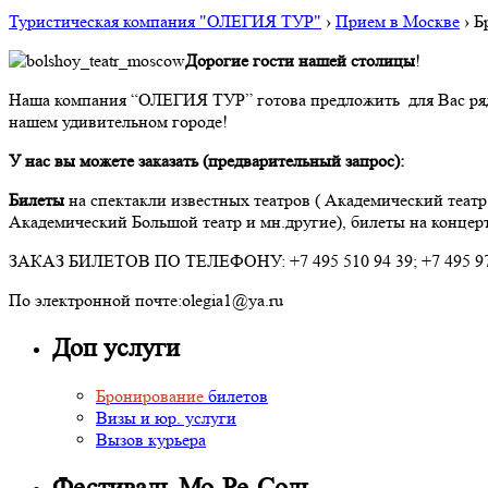
Туристическая компания "ОЛЕГИЯ ТУР"
›
Прием в Москве
›
Б
Дорогие гости нашей столицы
!
Наша компания “ОЛЕГИЯ ТУР” готова предложить для Вас ряд
нашем удивительном городе!
У нас вы можете заказать (предварительный запрос):
Билеты
на спектакли известных театров ( Академический теат
Академический Большой театр и мн.другие), билеты на концерт
ЗАКАЗ БИЛЕТОВ ПО ТЕЛЕФОНУ: +7 495 510 94 39; +7 495 97
По электронной почте:olegia1@ya.ru
Доп услуги
Бронирование
билетов
Визы и юр. услуги
Вызов курьера
Фестиваль Мо-Ре-Соль