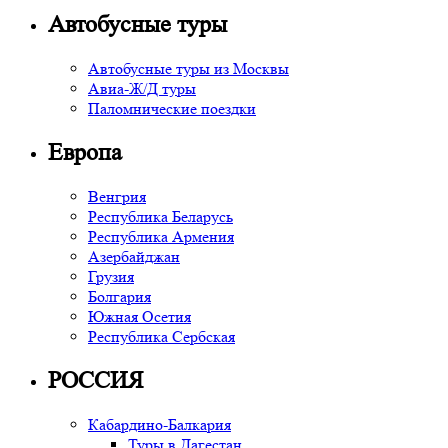
Автобусные туры
Автобусные туры из Москвы
Авиа-Ж/Д туры
Паломнические поездки
Европа
Венгрия
Республика Беларусь
Республика Армения
Азербайджан
Грузия
Болгария
Южная Осетия
Республика Сербская
РОССИЯ
Кабардино-Балкария
Туры в Дагестан