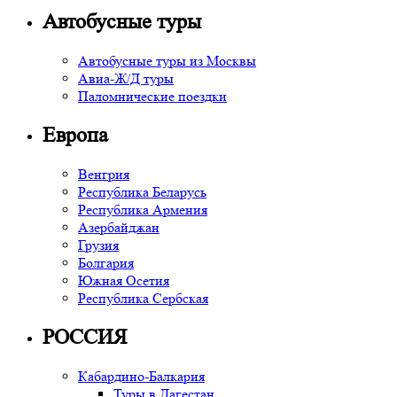
Автобусные туры
Автобусные туры из Москвы
Авиа-Ж/Д туры
Паломнические поездки
Европа
Венгрия
Республика Беларусь
Республика Армения
Азербайджан
Грузия
Болгария
Южная Осетия
Республика Сербская
РОССИЯ
Кабардино-Балкария
Туры в Дагестан