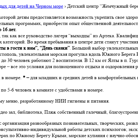
ых для детей на Черном море
›
Детский центр “Жемчужный бере
 которой детям предоставляется возможность укрепить свое здор
ельных программах, приобрести опыт общественной деятельност
 16 лет.
так как все руководство лагеря “выходцы” из Артека. Квалифи
х категорий. Во время пребывания в центре дети станут участ
ты в гости к нам”, “День сказки”
. Большой выбор увлекательных
стополь, увлекательная морская прогулка вдоль Южного Берега 
до 30 человек работают 2 воспитателя. В 12 км от Ялты в п. Г
е – все это условия для полноценного отдыха и оздоровления р
 в номере.
* –
для младших и средних детей в комфортабельных к
о 5-6 человек в комнате с удобствами в номере.
му меню, разработанному НИИ гигиены и питания.
део зал, библиотека, Пляж собственный галечный, благоустрое
:
организация разнообразных познавательных, творческих, развл
 консультативно-индивидуальной работы детских психологов; экс
атерах по Южному Берегу Крыма; морские купания с научно-об