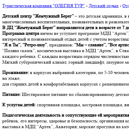
Туристическая компания "ОЛЕГИЯ ТУР"
›
Детский отдых
›
Отд
Детский центр “Жемчужный Берег”
– это детская здравница, в
многочисленных воспитательных, познавательных и развлекат
В ДЦ “Жемчужный Берег” направляются дети в возрасте от 7 до
Программа центра
ничем не уступает программе МДЦ “Артек”, 
интересный и познавательный отдых детей с учетом возрастны
“Я и Ты”, “Ретро-шоу”
, праздников
: “Мы – славяне”, “Все артис
“Поляна сказок”, космическая выставка в МДЦ “Артек”, в Сева
каждого ребенка. С каждым возрастным отрядом численностью 
Мягкий субтропический климат, горный ландшафт, лазурное мор
Проживание:
в корпусах выбранной категории, по 5-10 человек
на этаже;
для старших детей в комфортабельных корпусах с размещением п
Питание:
Шестиразовое питание по сбалансированному детско
К услугам детей:
спортивная площадка, костровая площадка, ви
Педагогическая деятельность и сопутствующие ей мероприятия
ребёнок, его интересы, здоровье и безопасность; организация
выставка в МДЦ “Артек”, Акватория; морские прогулки на к