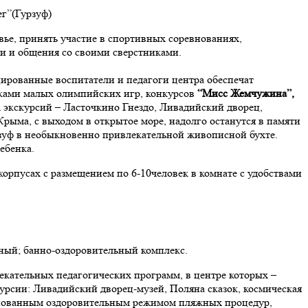
г”(Гурзуф)
овье, принять участие в спортивных соревнованиях,
и и общения со своими сверстниками.
цированные воспитатели и педагоги центра обеспечат
никами малых олимпийских игр, конкурсов
“Мисс Жемчужина”,
 экскурсий – Ласточкино Гнездо, Ливадийский дворец,
Крыма, с выходом в открытое море, надолго останутся в памяти
урзуф в необыкновенно привлекательной живописной бухте.
ебенка.
орпусах с размещением по 6-10человек в комнате с удобствами
нный; банно-оздоровительный комплекс.
екательных педагогических программ, в центре которых –
курсии: Ливадийский дворец-музей, Поляна сказок, космическая
основанным оздоровительным режимом пляжных процедур,