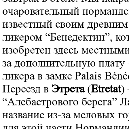
очаровательный нормандс
известный своим древним
ликером “Бенедектин”, ко
изобретен здесь местным
за дополнительную плату
ликера в замке Palais Bénéd
Переезд в
Этрета
(
Etretat
)
“Алебастрового берега” 
название из-за меловых г
для этой части Норманди