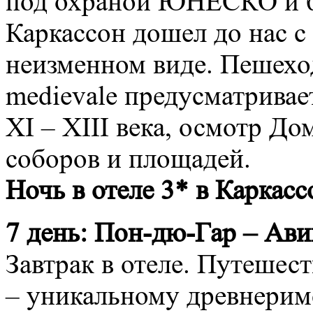
под охраной ЮНЕСКО и б
Каркассон дошел до нас с 
неизменном виде. Пешеход
medievale предусматривае
XI – XIII века, осмотр Д
соборов и площадей.
Ночь в отеле 3* в Каркасс
7 день:
Пон-дю-Гар – Ави
Завтрак в отеле. Путешес
– уникальному древнеримс