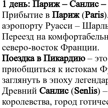
1 день: Париж – Санлис –
Прибытие в
Париж
(
Paris
)
аэропорту Руасси – Шарль
Переезд на комфортабельн
северо-восток Франции.
Поездка в Пикардию
– это
приобщиться к истокам Фр
заглянуть в эпоху легенд
Древний
Санлис
(
Senlis
) 
королевства, город готич