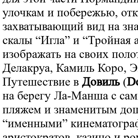
улочкам и побережью, отк
захватывающий вид на зн
скалы “Игла” и “Тройная 
изображать на своих пол
Делакруа, Камиль Коро, Э
Путешествие в
Довиль
(
De
на берегу Ла-Манша с с
пляжем и знаменитым до
“именными” кинематогра
аристократов, казино и р