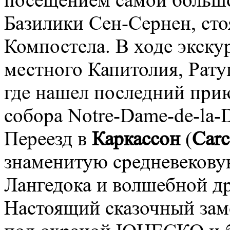
посещением самой большо
Базилики Сен-Сернен, сто
Компостела. В ходе экску
местного Капитолия, Рат
где нашел последний при
собора Notre-Dame-de-la-
Переезд в
Каркассон
(
Carc
знаменитую средневекову
Лангедока и волшебной д
Настоящий сказочный замо