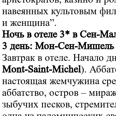
навеянных культовым фи
и женщина”.
Ночь в отеле 3* в Сен-Ма
3 день:
Мон-Сен-Мишель 
Завтрак в отеле. Начало д
Mont-Saint-Michel
). Абба
настоящая жемчужина сред
аббатство, остров – мираж
зыбучих песков, стремите
одна из паломнических св