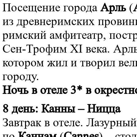
Посещение города
Арль
(
из древнеримских провин
римский амфитеатр, постро
Сен-Трофим XI века. Арль 
котором жил и творил вел
городу.
Ночь в отеле 3* в окрест
8 день:
Канны – Ницца
Завтрак в отеле. Лазурны
по
Каннам
(
Cannes
) – сто