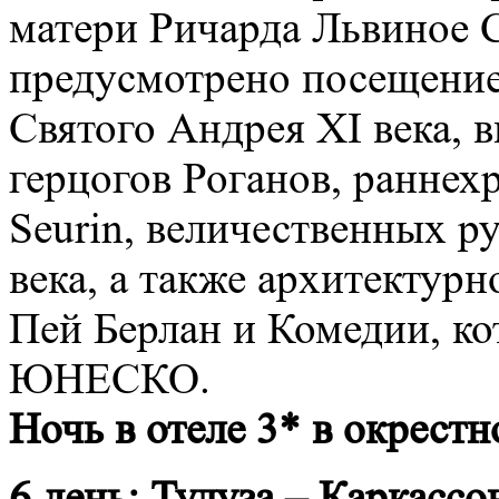
матери Ричарда Львиное С
предусмотрено посещение
Святого Андрея XI века,
герцогов Роганов, раннех
Seurin, величественных р
века, а также архитектур
Пей Берлан и Комедии, ко
ЮНЕСКО.
Ночь в отеле 3* в окрест
6 день:
Тулуза – Каркассо